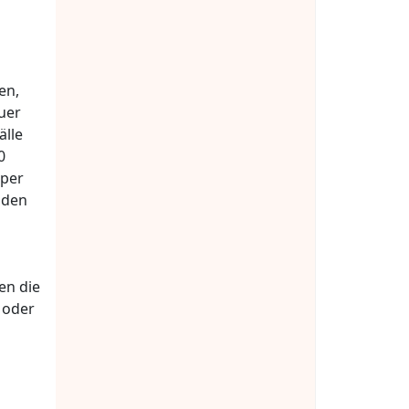
en,
auer
älle
0
mper
öden
en die
g oder