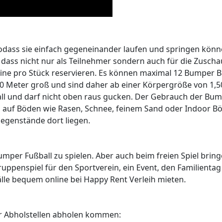
sodass sie einfach gegeneinander laufen und springen könn
el, dass nicht nur als Teilnehmer sondern auch für die Zusch
nline pro Stück reservieren. Es können maximal 12 Bumper B
50 Meter groß und sind daher ab einer Körpergröße von 1,5
all und darf nicht oben raus gucken. Der Gebrauch der Bu
nen auf Böden wie Rasen, Schnee, feinem Sand oder Indoor B
egenstände dort liegen.
mper Fußball zu spielen. Aber auch beim freien Spiel bring
Gruppenspiel für den Sportverein, ein Event, den Familienta
älle bequem online bei Happy Rent Verleih mieten.
er Abholstellen abholen kommen: