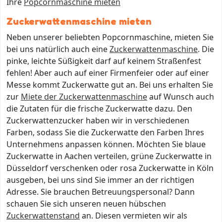
Ihre
Popcornmaschine mieten
Zuckerwattenmaschine mieten
Neben unserer beliebten Popcornmaschine, mieten Sie
bei uns natürlich auch eine
Zuckerwattenmaschine
. Die
pinke, leichte Süßigkeit darf auf keinem Straßenfest
fehlen! Aber auch auf einer Firmenfeier oder auf einer
Messe kommt Zuckerwatte gut an. Bei uns erhalten Sie
zur
Miete der Zuckerwattenmaschine
auf Wunsch auch
die Zutaten für die frische Zuckerwatte dazu. Den
Zuckerwattenzucker haben wir in verschiedenen
Farben, sodass Sie die Zuckerwatte den Farben Ihres
Unternehmens anpassen können. Möchten Sie blaue
Zuckerwatte in Aachen verteilen, grüne Zuckerwatte in
Düsseldorf verschenken oder rosa Zuckerwatte in Köln
ausgeben, bei uns sind Sie immer an der richtigen
Adresse. Sie brauchen Betreuungspersonal? Dann
schauen Sie sich unseren neuen hübschen
Zuckerwattenstand
an. Diesen vermieten wir als