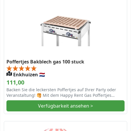
Poffertjes Bakblech gas 100 stuck
Enkhuizen 🇳🇱
111,00
Backen Sie die leckersten Poffertjes auf Ihrer Party oder
Veranstaltung! 🥞 Mit dem Happy Rent Gas Poffertjes
Backblech (100 Stück) backen Sie im Handumdrehen 100
Verfügbarkeit ansehen >
Poffertjes auf einmal. Nur in Enkhuizen und umgebung.