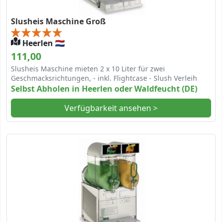
Slusheis Maschine Groß
Heerlen 🇳🇱
111,00
Slusheis Maschine mieten 2 x 10 Liter für zwei
Geschmacksrichtungen, - inkl. Flightcase - Slush Verleih
Selbst Abholen in Heerlen oder Waldfeucht (DE)
Verfügbarkeit ansehen >