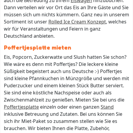
auch die Betreuung zu Ihrem
Eiswagen
hinzubuchen.
Dann verteilen wir vor Ort das Eis an Ihre Gäste und Sie
müssen sich um nichts kümmern. Ganz neu in unserem
Sortiment ist unser
Rolled Ice Cream Konzept
, welches
wir für Veranstaltungen und Feiern in ganz
Deutschland anbieten.
Poffertjesplatte mieten
Eis, Popcorn, Zuckerwatte und Slush hatten Sie schon?
Wie wäre es denn mit Poffertjes? Die leckere kleine
Süßigkeit begeistert auch uns Deutsche :-) Poffertjes
sind kleine Pfannkuchen in Münzgröße und werden mit
Puderzucker und einem kleinen Stück Butter serviert.
Sie sind eine köstliche Nachspeise oder auch als
Zwischenmahlzeit zu genießen. Mieten Sie bei uns die
Poffertjesplatte
einzeln oder einen ganzen
Stand
inklusive Betreuung und Zutaten. Bei uns können Sie
sich ihr Miet-Paket so zusammen stellen wie Sie es
brauchen. Wir bieten Ihnen die Platte, Zubehör,