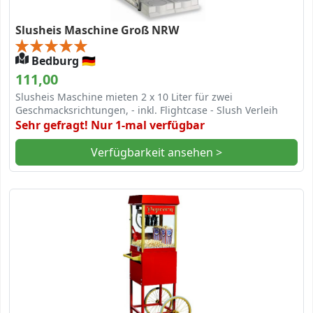
Slusheis Maschine Groß NRW
Bedburg 🇩🇪
111,00
Slusheis Maschine mieten 2 x 10 Liter für zwei
Geschmacksrichtungen, - inkl. Flightcase - Slush Verleih
Sehr gefragt! Nur 1-mal verfügbar
Verfügbarkeit ansehen >