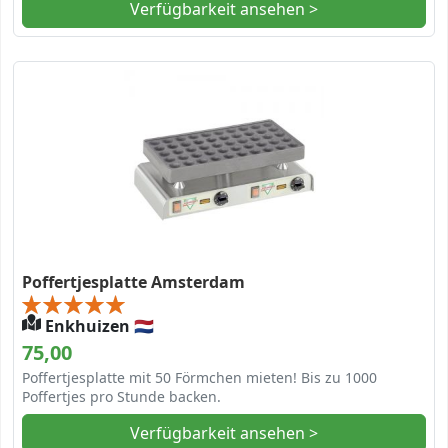
Verfügbarkeit ansehen >
Poffertjesplatte Amsterdam
Enkhuizen 🇳🇱
75,00
Poffertjesplatte mit 50 Förmchen mieten! Bis zu 1000
Poffertjes pro Stunde backen.
Verfügbarkeit ansehen >