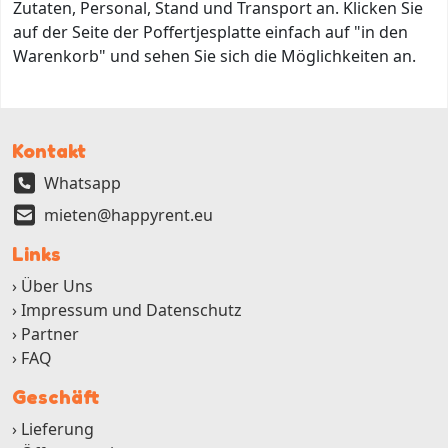
Zutaten, Personal, Stand und Transport an. Klicken Sie
auf der Seite der Poffertjesplatte einfach auf "in den
Warenkorb" und sehen Sie sich die Möglichkeiten an.
Kontakt
Whatsapp
mieten@happyrent.eu
Links
Über Uns
Impressum und Datenschutz
Partner
FAQ
Geschäft
Lieferung