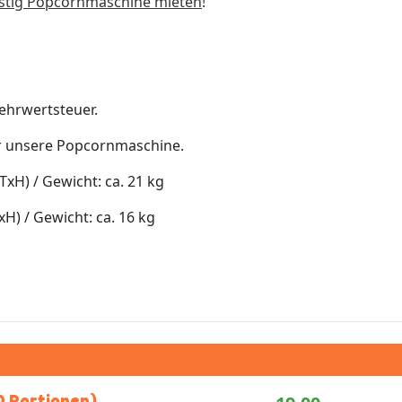
stig Popcornmaschine mieten
!
ehrwertsteuer.
r unsere Popcornmaschine.
TxH) / Gewicht: ca. 21 kg
xH) / Gewicht: ca. 16 kg
0 Portionen)