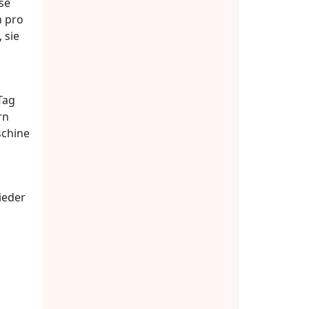
se
n pro
 sie
Tag
rn
schine
ieder