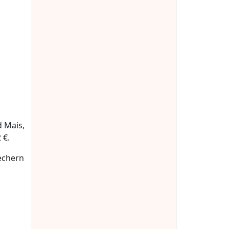
d Mais,
 €.
echern