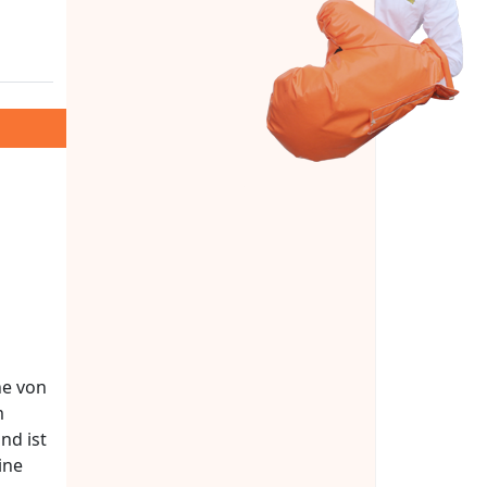
ne von
m
nd ist
ine