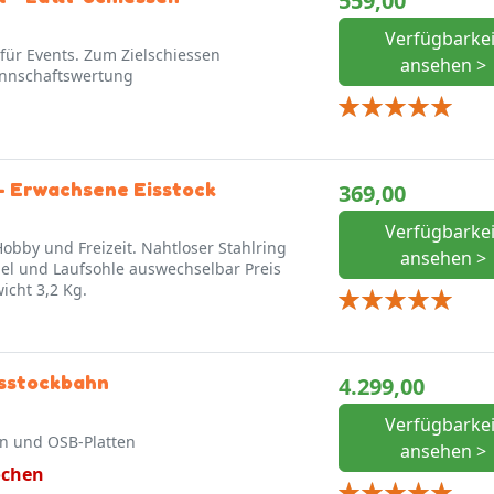
559,00
Verfügbarkei
für Events. Zum Zielschiessen
ansehen >
nnschaftswertung
 - Erwachsene Eisstock
369,00
Verfügbarkei
Hobby und Freizeit. Nahtloser Stahlring
ansehen >
wicht 3,2 Kg.
isstockbahn
4.299,00
Verfügbarkei
en und OSB-Platten
ansehen >
ochen