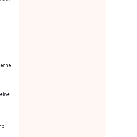
gerne
 eine
rd