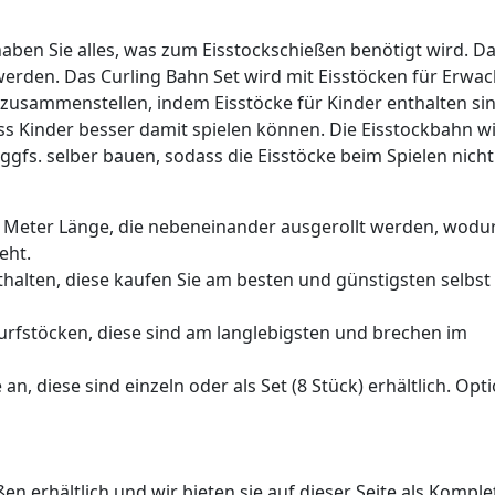
haben Sie alles, was zum Eisstockschießen benötigt wird. D
werden. Das Curling Bahn Set wird mit Eisstöcken für Erwa
et zusammenstellen, indem Eisstöcke für Kinder enthalten sin
ss Kinder besser damit spielen können. Die Eisstockbahn w
ggfs. selber bauen, sodass die Eisstöcke beim Spielen nich
 1 Meter Länge, die nebeneinander ausgerollt werden, wodu
eht.
thalten, diese kaufen Sie am besten und günstigsten selbst
urfstöcken, diese sind am langlebigsten und brechen im
n, diese sind einzeln oder als Set (8 Stück) erhältlich. Opt
n erhältlich und wir bieten sie auf dieser Seite als Komple