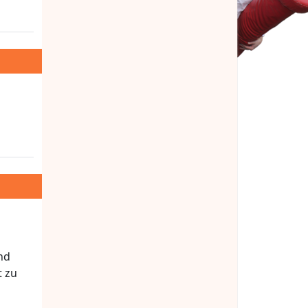
nd
t zu