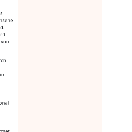
as
chsene
d.
ird
t von
rch
 im
ional
ttset