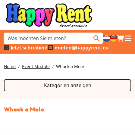
Warenk
Haup
Jetzt schreiben!
mieten@happyrent.eu
Home
Event Module
Whack a Mole
Kategorien anzeigen
Whack a Mole